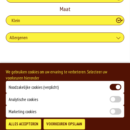
Maat
Allergenen
Gluten is een eiwit dat van nature voorkomt in bepaalde granen. Voorbeelden
van glutenhoudende granen zijn tarwe, kamut, spelt, gerst en rogge. Gluten
geven elasticiteit aan de producten die van het meel gemaakt worden. Hoe
meer gluten het meel bevat, des
Eieren worden verwerkt in heel veel producten. Kippeneieren zijn de meest
We gebruiken cookies om uw ervaring te verbeteren. Selecteer uw
gebruikte soorten eieren. Kippenei-eiwit kan hierbij allergische reacties
voorkeuren hieronder
veroorzaken.
Noodzakelijke cookies (verplicht)
Mosterd wordt onder andere gemaakt uit mosterdzaden. Mosterdzaad wordt
veel gebruikt in smaakmakers en sauzen.
Analytische cookies
Marketing cookies
ALLES ACCEPTEREN
VOORKEUREN OPSLAAN
TOEVOEGEN