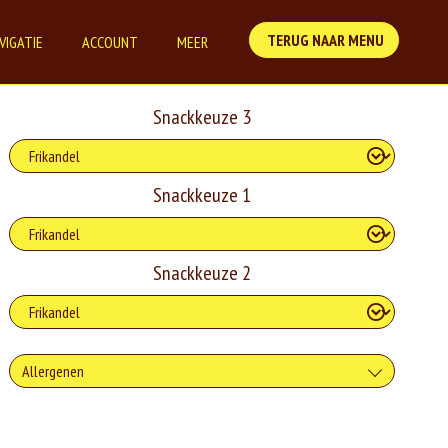
TERUG NAAR MENU
VIGATIE
ACCOUNT
MEER
Snackkeuze 3
Snackkeuze 1
Snackkeuze 2
Allergenen
Gluten is een eiwit dat van nature voorkomt in bepaalde granen.
Voorbeelden van glutenhoudende granen zijn tarwe, kamut, spelt, gerst
en rogge. Gluten geven elasticiteit aan de producten die van het meel