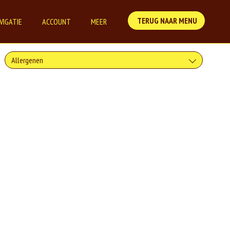
TERUG NAAR MENU
VIGATIE
ACCOUNT
MEER
Allergenen
Gluten is een eiwit dat van nature voorkomt in bepaalde granen.
Voorbeelden van glutenhoudende granen zijn tarwe, kamut, spelt, gerst
en rogge. Gluten geven elasticiteit aan de producten die van het meel
gemaakt worden. Hoe meer gluten het meel bevat, des