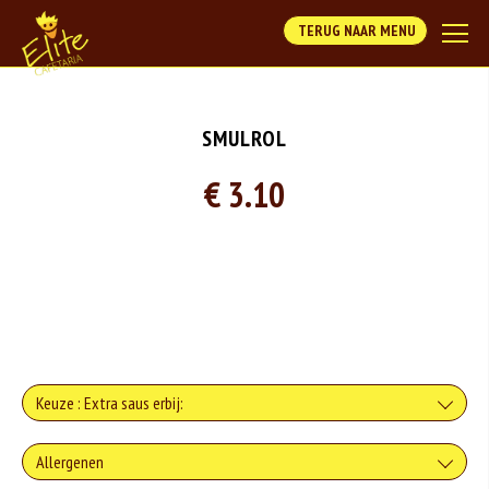
TERUG NAAR MENU
SMULROL
€ 3.10
Keuze : Extra saus erbij:
extra broodje
Allergenen