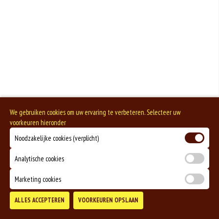
+€0.50
Gluten is een eiwit dat van nature voorkomt in bepaalde granen. Voorbeelden
extra knoflooksaus
van glutenhoudende granen zijn tarwe, kamut, spelt, gerst en rogge. Gluten
geven elasticiteit aan de producten die van het meel gemaakt worden. Hoe
meer gluten het meel bevat, des
+€0.25
Soja behoort tot de peulvruchten. Sojabonen zijn rijk aan goed bruikbare
eiwitten. Soja wordt in de voedingsmiddelenindustrie veel gebruikt als
extra whiskeysaus
structuurverbeteraar, emulgator en als vulling.
Eieren worden verwerkt in heel veel producten. Kippeneieren zijn de meest
+€0.25
gebruikte soorten eieren. Kippenei-eiwit kan hierbij allergische reacties
veroorzaken.
extra satésaus
Zuivel past in een gezonde voeding. Koemelk-allergie is echter de meest
voorkomende voedselallergie.
+€0.25
We gebruiken cookies om uw ervaring te verbeteren. Selecteer uw
extra jâgersaus
voorkeuren hieronder
Noodzakelijke cookies (verplicht)
+€0.25
extra zigeunersaus
Analytische cookies
+€0.25
Marketing cookies
extra tomatensaus
ALLES ACCEPTEREN
VOORKEUREN OPSLAAN
+€0.25
TOEVOEGEN
extra sambal