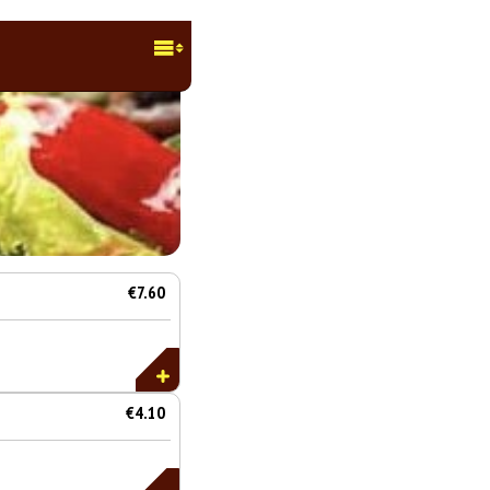
€7.60
€4.10