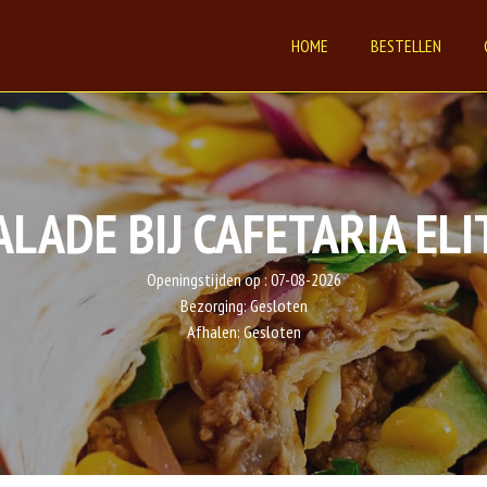
HOME
BESTELLEN
ALADE BIJ CAFETARIA ELI
Openingstijden op :
07-08-2026
Bezorging:
Gesloten
Afhalen:
Gesloten